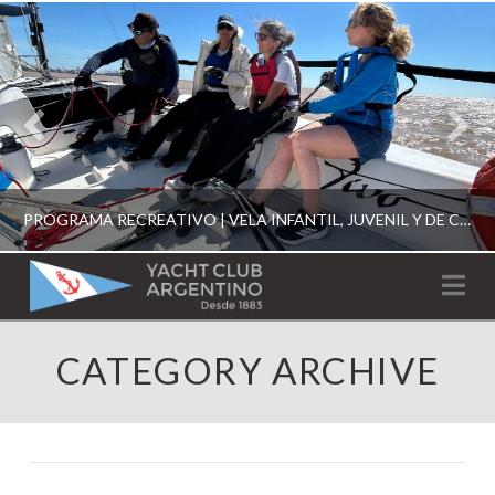
PROGRAMA RECREATIVO | VELA INFANTIL, JUVENIL Y DE CRUCERO 2026
YACHT
Na
CLUB
YCA
CATEGORY ARCHIVE
ESCUELA RECREATIVA 2026
ARGENTINO