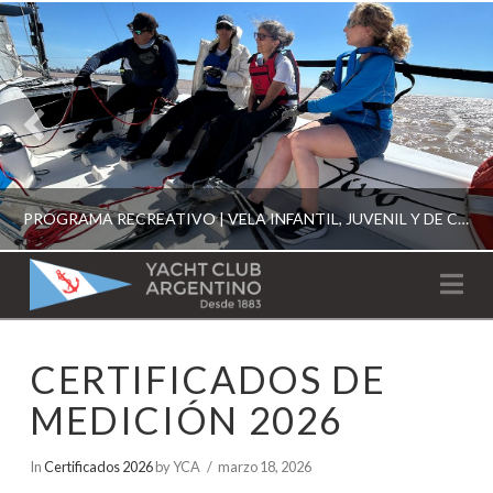
PROGRAMA RECREATIVO | VELA INFANTIL, JUVENIL Y DE CRUCERO 2026
YACHT
Na
CLUB
YCA
CERTIFICADOS DE
ESCUELA RECREATIVA 2026
ARGENTINO
MEDICIÓN 2026
In
Certificados 2026
by YCA
marzo 18, 2026