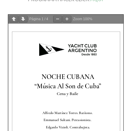
Página
1
/
4
Zoom
100%