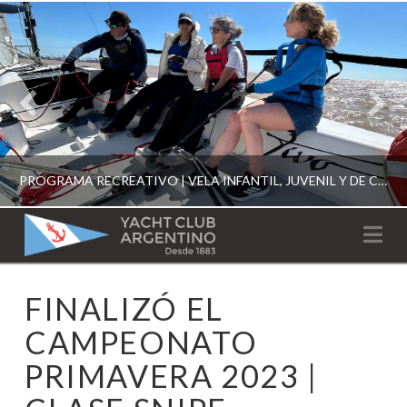
PROGRAMA RECREATIVO | VELA INFANTIL, JUVENIL Y DE CRUCERO 2026
YACHT
Na
CLUB
YCA
FINALIZÓ EL
ESCUELA RECREATIVA 2026
ARGENTINO
CAMPEONATO
PRIMAVERA 2023 |