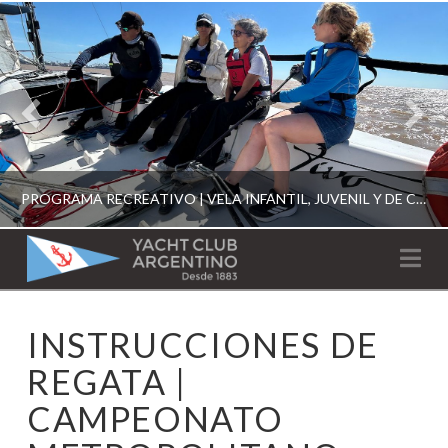
PROGRAMA RECREATIVO | VELA INFANTIL, JUVENIL Y DE CRUCERO 2026
YACHT
Na
CLUB
YCA
INSTRUCCIONES DE
ESCUELA RECREATIVA 2026
ARGENTINO
REGATA |
CAMPEONATO