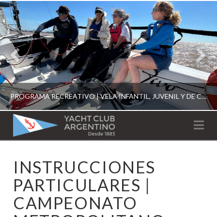
PROGRAMA RECREATIVO | VELA INFANTIL, JUVENIL Y DE CRUCERO 2026
YACHT
Na
CLUB
YCA
INSTRUCCIONES
ESCUELA RECREATIVA 2026
ARGENTINO
PARTICULARES |
CAMPEONATO