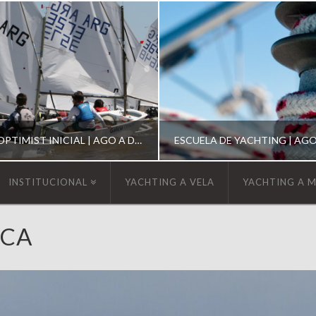
ESCUELA DE OPTIMIST INICIAL | AGO A DIC 2026
INSTITUCIONAL
YACHTING A VELA
YACHTING A 
YCA
YCA
YCA
SCUELA OPTIMIST
ESCUELA DE YACHT