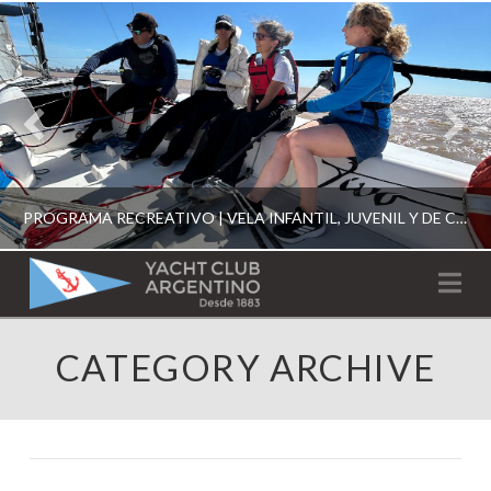
PROGRAMA RECREATIVO | VELA INFANTIL, JUVENIL Y DE CRUCERO 2026
YACHT
Na
CLUB
YCA
CATEGORY ARCHIVE
ESCUELA RECREATIVA 2026
ARGENTINO