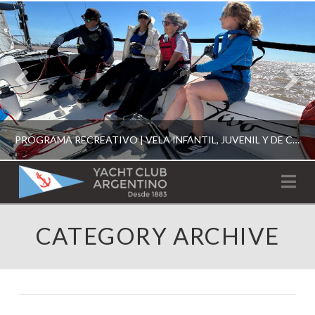
PROGRAMA RECREATIVO | VELA INFANTIL, JUVENIL Y DE CRUCERO 2026
YACHT
Na
CLUB
YCA
CATEGORY ARCHIVE
ESCUELA RECREATIVA 2026
ARGENTINO