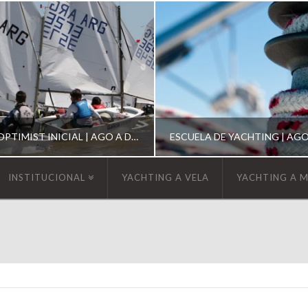
ESCUELA DE OPTIMIST INICIAL | AGO A DIC 2026
INSTITUCIONAL
YACHTING A VELA
YACHTING A 
YCA
YCA
SCUELA OPTIMIST
ESCUELA DE YACHT