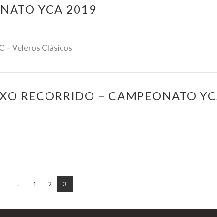
ONATO YCA 2019
– Veleros Clásicos
EXO RECORRIDO – CAMPEONATO YC
←
1
2
3