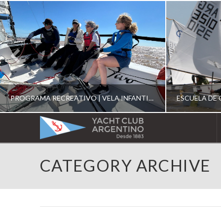
PROGRAMA RECREATIVO | VELA INFANTIL, JUVENIL Y DE CRUCERO 2026
YACHT
CLUB
YCA
CATEGORY ARCHIVE
ESCUELA RECREATIVA 2026
E
ARGENTINO