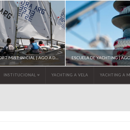
ESCUELA DE OPTIMIST INICIAL | AGO A DIC 2026
INSTITUCIONAL
YACHTING A VELA
YACHTING A 
YCA
YCA
SCUELA OPTIMIST
ESCUELA DE YACHT