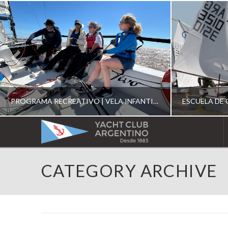
PROGRAMA RECREATIVO | VELA INFANTIL, JUVENIL Y DE CRUCERO 2026
YACHT
CLUB
YCA
CATEGORY ARCHIVE
ESCUELA RECREATIVA 2026
E
ARGENTINO