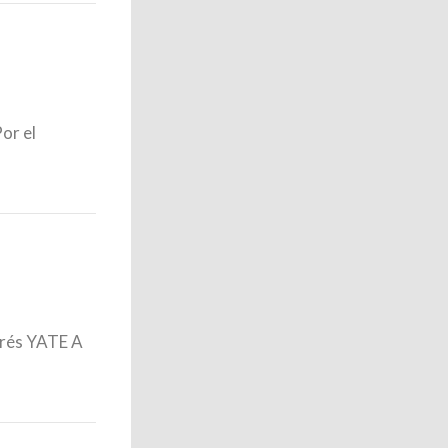
or el
rés YATE A