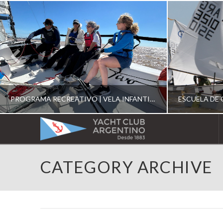
PROGRAMA RECREATIVO | VELA INFANTIL, JUVENIL Y DE CRUCERO 2026
YACHT
CLUB
YCA
CATEGORY ARCHIVE
ESCUELA RECREATIVA 2026
E
ARGENTINO