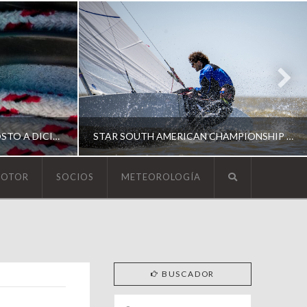
ESCUELA DE YACHTING | AGOSTO A DICIEMBRE 2026
STAR SOUTH AMERICAN CHAMPIONSHIP 2026
MOTOR
SOCIOS
METEOROLOGÍA
YCA
ING
SOUTH AMERICAN STAR 2026
BUSCADOR
Search