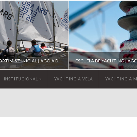
ESCUELA DE OPTIMIST INICIAL | AGO A DIC 2026
INSTITUCIONAL
YACHTING A VELA
YACHTING A 
YCA
YCA
SCUELA OPTIMIST
ESCUELA DE YACHT