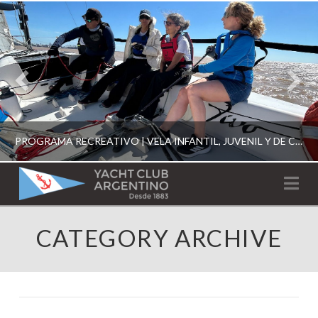
PROGRAMA RECREATIVO | VELA INFANTIL, JUVENIL Y DE CRUCERO 2026
YACHT
Na
CLUB
YCA
CATEGORY ARCHIVE
ESCUELA RECREATIVA 2026
ARGENTINO