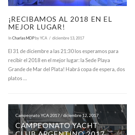
¡RECIBAMOS AL 2018 EN EL
MEJOR LUGAR!
In
Charlas MDP
by YCA
diciembre 13, 2017
El 31 de diciembre a las 21:30 los esperamos para
recibir el 2018 en el mejor lugar: la Sede Playa
Grande de Mar del Plata! Habrá copa de espera, dos
platos …
Campeonato YCA 2017 / diciembre 12, 2017
VIEW POST
CAMPEONATO YACHT
CLUB ARGENTINO 2017