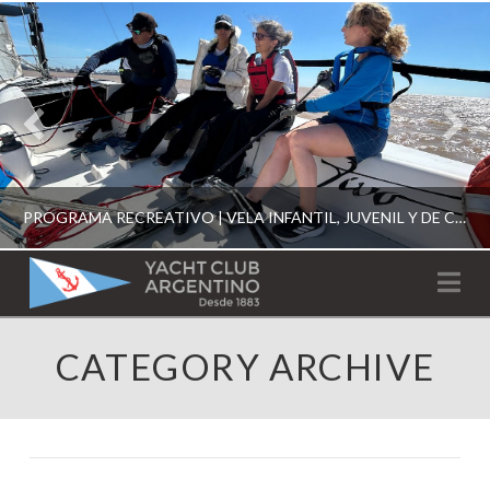
PROGRAMA RECREATIVO | VELA INFANTIL, JUVENIL Y DE CRUCERO 2026
YACHT
Na
CLUB
YCA
CATEGORY ARCHIVE
ESCUELA RECREATIVA 2026
ARGENTINO