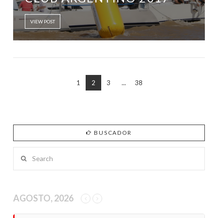
VIEW POST
1
2
3
...
38
BUSCADOR
Search
AGOSTO, 2026