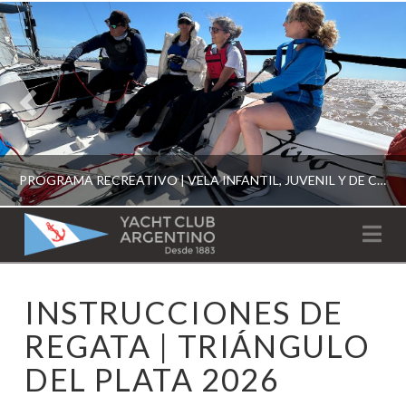
PROGRAMA RECREATIVO | VELA INFANTIL, JUVENIL Y DE CRUCERO 2026
YACHT
Na
CLUB
YCA
INSTRUCCIONES DE
ESCUELA RECREATIVA 2026
ARGENTINO
REGATA | TRIÁNGULO
DEL PLATA 2026