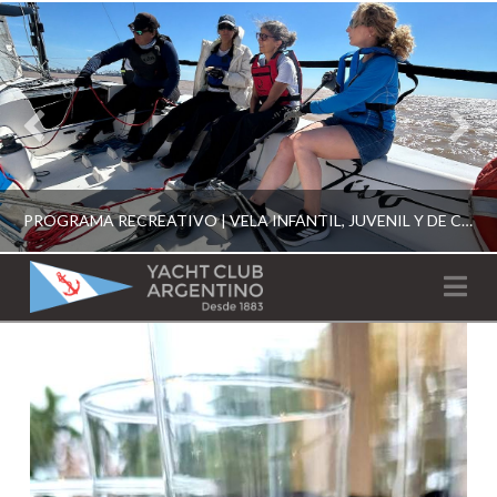
PROGRAMA RECREATIVO | VELA INFANTIL, JUVENIL Y DE CRUCERO 2026
YACHT
Na
CLUB
YCA
ESCUELA RECREATIVA 2026
ARGENTINO