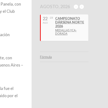
a Panela, con
AGOSTO, 2026
y el Club
22
- 23
CAMPEONATO
DÁRSENA NORTE
AGO
2026
MEDALLAS YCA-
DORADA
lación
Fórmula
te, con
uenos Aires –
a fue el
uido por el