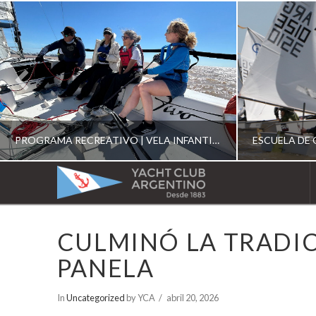
PROGRAMA RECREATIVO | VELA INFANTIL, JUVENIL Y DE CRUCERO 2026
YACHT
CLUB
YCA
CULMINÓ LA TRADIC
ESCUELA RECREATIVA 2026
E
ARGENTINO
PANELA
In
Uncategorized
by YCA
abril 20, 2026