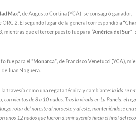
ad Max”,
de Augusto Cortina (YCA), se consagró ganador,
e ORC 2. El segundo lugar de la general correspondió a
“Chan
, mientras que el tercer puesto fue para
“América del Sur”
,
fo fue para el
“Monarca”
, de Francisco Venetucci (YCA), mi
, de Juan Noguera.
 la travesía como una regata técnica y cambiante:
la ida se n
, con vientos de 8 a 10 nudos. Tras la virada en La Panela, el r
ego rotar del noreste al noroeste y al este, manteniéndose entr
, con unos 12 nudos que fueron disminuyendo hacia el final del reco