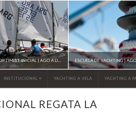
ESCUELA DE OPTIMIST INICIAL | AGO A DIC 2026
INSTITUCIONAL
YACHTING A VELA
YACHTING A 
YCA
YCA
IONAL REGATA LA
SCUELA OPTIMIST
ESCUELA DE YACHT