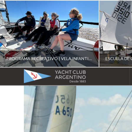
PROGRAMA RECREATIVO | VELA INFANTIL, JUVENIL Y DE CRUCERO 2026
YACHT
CLUB
YCA
ESCUELA RECREATIVA 2026
E
ARGENTINO