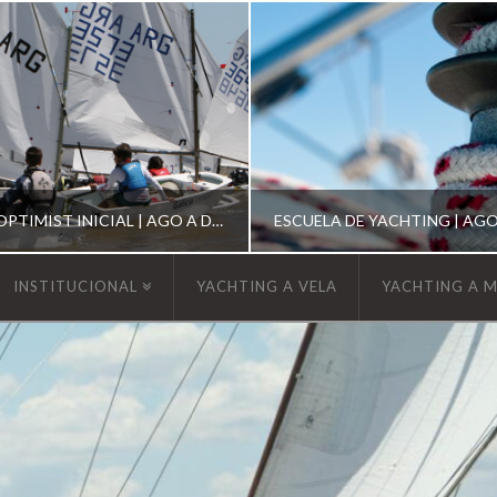
ESCUELA DE OPTIMIST INICIAL | AGO A DIC 2026
INSTITUCIONAL
YACHTING A VELA
YACHTING A 
YCA
YCA
SCUELA OPTIMIST
ESCUELA DE YACHT