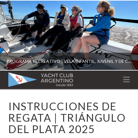
PROGRAMA RECREATIVO | VELA INFANTIL, JUVENIL Y DE CRUCERO 2026
YACHT
Na
CLUB
YCA
INSTRUCCIONES DE
ESCUELA RECREATIVA 2026
ARGENTINO
REGATA | TRIÁNGULO
DEL PLATA 2025