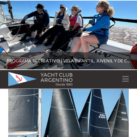
PROGRAMA RECREATIVO | VELA INFANTIL, JUVENIL Y DE CRUCERO 2026
YACHT
Na
CLUB
YCA
ESCUELA RECREATIVA 2026
ARGENTINO