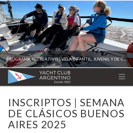
PROGRAMA RECREATIVO | VELA INFANTIL, JUVENIL Y DE CRUCERO 2026
YACHT
Na
CLUB
YCA
INSCRIPTOS | SEMANA
ESCUELA RECREATIVA 2026
ARGENTINO
DE CLÁSICOS BUENOS
AIRES 2025