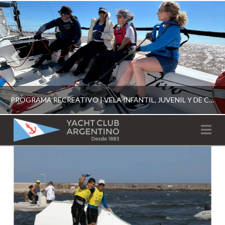
PROGRAMA RECREATIVO | VELA INFANTIL, JUVENIL Y DE CRUCERO 2026
YACHT
Na
CLUB
YCA
ESCUELA RECREATIVA 2026
ARGENTINO