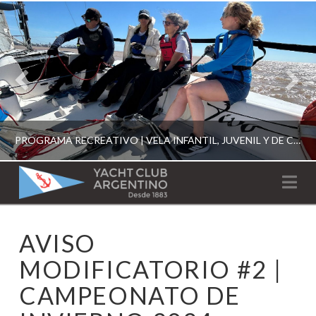
PROGRAMA RECREATIVO | VELA INFANTIL, JUVENIL Y DE CRUCERO 2026
YACHT
Na
CLUB
YCA
AVISO
ESCUELA RECREATIVA 2026
ARGENTINO
MODIFICATORIO #2 |
CAMPEONATO DE