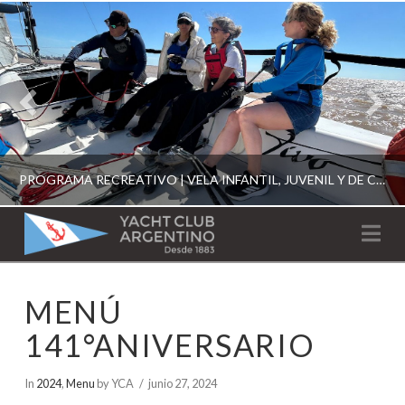
PROGRAMA RECREATIVO | VELA INFANTIL, JUVENIL Y DE CRUCERO 2026
YACHT
Na
CLUB
YCA
MENÚ
ESCUELA RECREATIVA 2026
ARGENTINO
141°ANIVERSARIO
In
2024
,
Menu
by YCA
junio 27, 2024