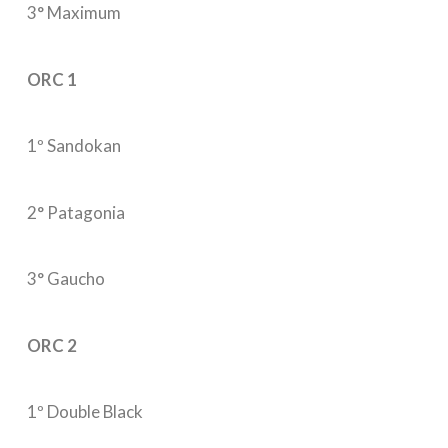
3° Maximum
ORC 1
1º Sandokan
2° Patagonia
3° Gaucho
ORC 2
1º Double Black