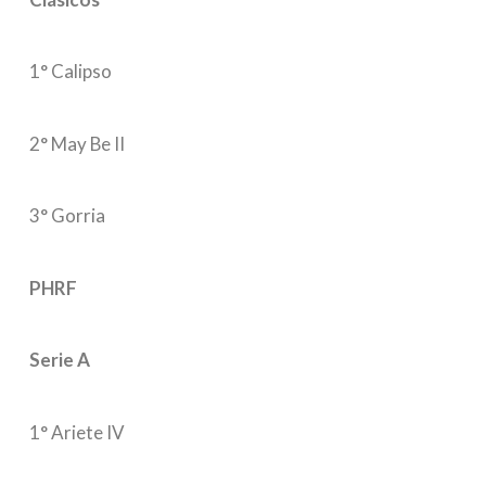
1° Calipso
2° May Be II
3° Gorria
PHRF
Serie A
1° Ariete IV