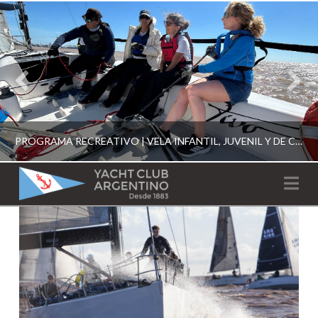
PROGRAMA RECREATIVO | VELA INFANTIL, JUVENIL Y DE CRUCERO 2026
YACHT
Na
CLUB
YCA
ESCUELA RECREATIVA 2026
ARGENTINO