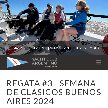
PROGRAMA RECREATIVO | VELA INFANTIL, JUVENIL Y DE CRUCERO 2026
YACHT
Na
CLUB
YCA
REGATA #3 | SEMANA
ESCUELA RECREATIVA 2026
ARGENTINO
DE CLÁSICOS BUENOS
AIRES 2024