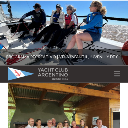
PROGRAMA RECREATIVO | VELA INFANTIL, JUVENIL Y DE CRUCERO 2026
YACHT
Na
CLUB
YCA
ESCUELA RECREATIVA 2026
ARGENTINO