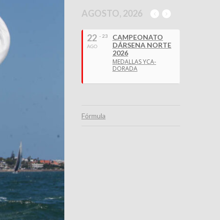
AGOSTO, 2026
22
- 23
CAMPEONATO
DÁRSENA NORTE
AGO
2026
MEDALLAS YCA-
DORADA
Fórmula