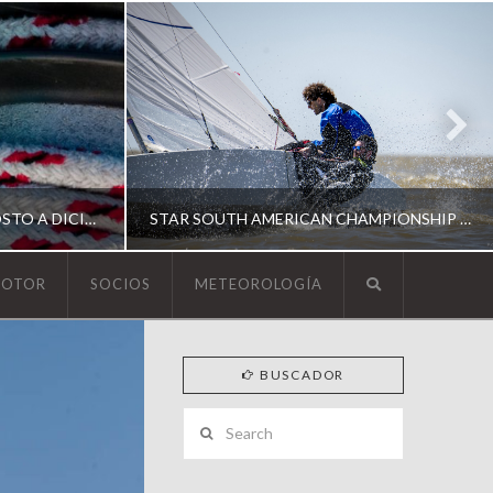
ESCUELA DE YACHTING | AGOSTO A DICIEMBRE 2026
STAR SOUTH AMERICAN CHAMPIONSHIP 2026
MOTOR
SOCIOS
METEOROLOGÍA
YCA
BUSCADOR
ING
SOUTH AMERICAN STAR 2026
Search