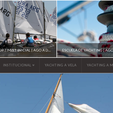
ESCUELA DE OPTIMIST INICIAL | AGO A DIC 2026
INSTITUCIONAL
YACHTING A VELA
YACHTING A 
YCA
YCA
SCUELA OPTIMIST
ESCUELA DE YACHT