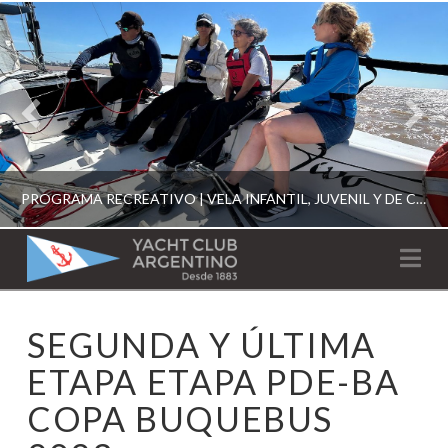
PROGRAMA RECREATIVO | VELA INFANTIL, JUVENIL Y DE CRUCERO 2026
YACHT
Na
CLUB
YCA
SEGUNDA Y ÚLTIMA
ESCUELA RECREATIVA 2026
ARGENTINO
ETAPA ETAPA PDE-BA
COPA BUQUEBUS