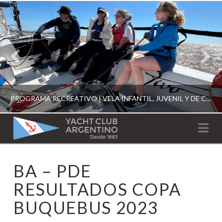
PROGRAMA RECREATIVO | VELA INFANTIL, JUVENIL Y DE CRUCERO 2026
YACHT
Na
CLUB
YCA
BA – PDE
ESCUELA RECREATIVA 2026
ARGENTINO
RESULTADOS COPA
BUQUEBUS 2023