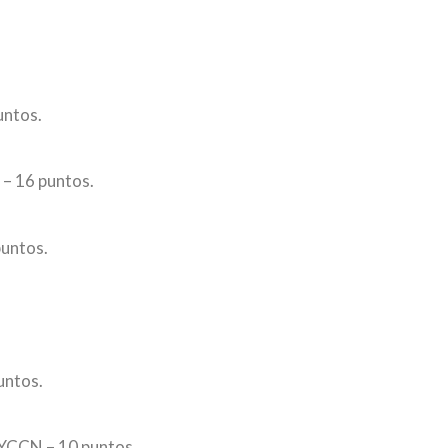
untos.
– 16 puntos.
untos.
untos.
YCCN – 10 puntos.