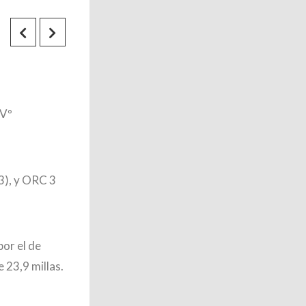
IVº
3), y ORC 3
or el de
 23,9 millas.