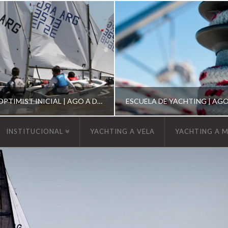
ESCUELA DE OPTIMIST INICIAL | AGO A DIC 2026
INSTITUCIONAL
YACHTING A VELA
YACHTING A 
YCA
YCA
SCUELA OPTIMIST
ESCUELA DE YACHT