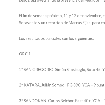
pesos, aprovechando la presencia del Medidor Int
El fin de semana próximo, 11 y 12 de noviembre, 
Sotavento y un recorrido de Marcas Fijas, para co
Los resultados parciales son los siguientes:
ORC 1
1º SAN GREGORIO, Simón Simsiroglu, Soto 45, Y
2º KATARA, Julián Somodi, PG 390, YCA – 9 punt
3º SANDOKAN, Carlos Belchor, Fast 40+, YCA – 