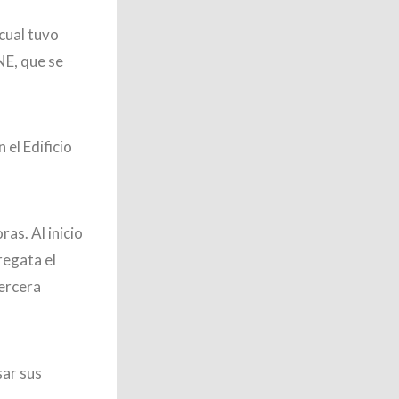
cual tuvo
NE, que se
 el Edificio
as. Al inicio
regata el
tercera
sar sus