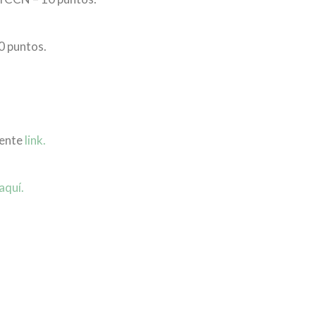
0 puntos.
iente
link.
aquí.