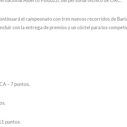
ernacional Alberto Pindozzi, del personal técnico de ORC.
continuará el campeonato con tres nuevos recorridos de Bar
ncluir con la entrega de premios y un cóctel para los competi
CA – 7 puntos.
os.
11 puntos.