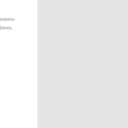
lovento-
dores.