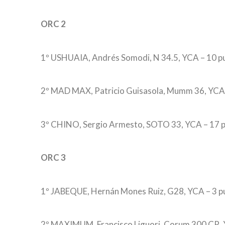
ORC 2
1º USHUAIA, Andrés Somodi, N 34.5, YCA – 10 p
2º MAD MAX, Patricio Guisasola, Mumm 36, YCA 
3º CHINO, Sergio Armesto, SOTO 33, YCA – 17 p
ORC 3
1º JABEQUE, Hernán Mones Ruiz, G28, YCA – 3 p
2º MAXIMUM, Francisco Liguori, Corum 300 CR, 