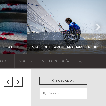
ESCUELA DE YACHTING | AGOSTO A DICIEMBRE 2026
STAR SOUTH AMERICAN CHAMPIONSHIP 2026
MOTOR
SOCIOS
METEOROLOGÍA
YCA
BUSCADOR
ING
SOUTH AMERICAN STAR 2026
Search