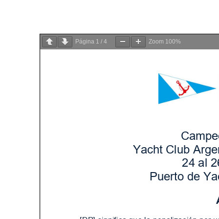
Página
1
/
4
Zoom
100%