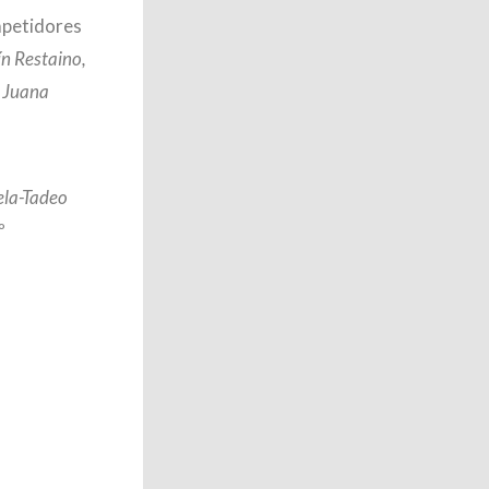
mpetidores
n Restaino,
, Juana
la-Tadeo
º