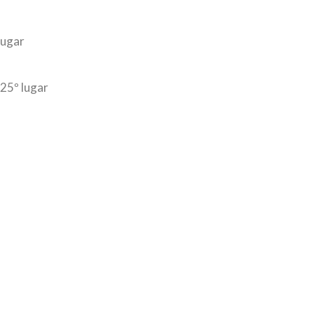
lugar
25º lugar