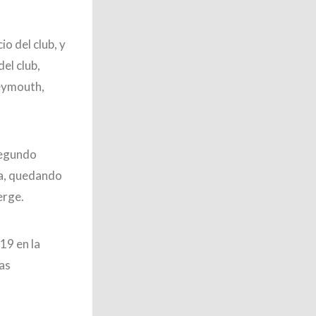
io del club, y
del club,
eymouth,
segundo
na, quedando
erge.
19 en la
las