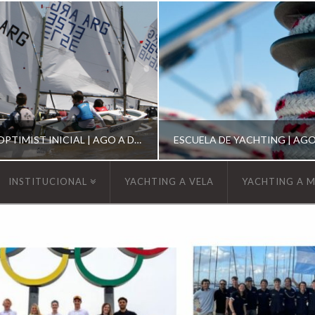
ESCUELA DE OPTIMIST INICIAL | AGO A DIC 2026
INSTITUCIONAL
YACHTING A VELA
YACHTING A 
YCA
YCA
SCUELA OPTIMIST
ESCUELA DE YACHT