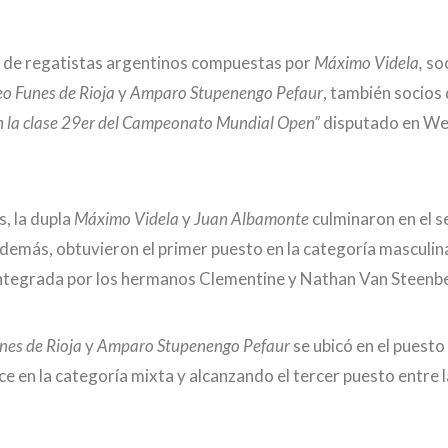
s de regatistas argentinos compuestas por
Máximo Videla,
soc
o Funes de Rioja
y
Amparo Stupenengo Pefaur
, también socios 
en la clase 29er del Campeonato Mundial Open”
disputado en W
, la dupla
Máximo Videla
y
Juan Albamonte
culminaron en el 
 Además, obtuvieron el primer puesto en la categoría masculi
 integrada por los hermanos Clementine y Nathan Van Steenb
nes de Rioja
y
Amparo Stupenengo Pefaur
se ubicó en el puesto 
ce en la categoría mixta y alcanzando el tercer puesto entre 