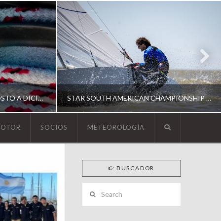
ESCUELA DE YACHTING | AGOSTO A DICIEMBRE 2026
STAR SOUTH AMERICAN CHAMPIONSHIP 2026
MOTOR
SOCIOS
METEOROLOGÍA
YCA
BUSCADOR
ING
SOUTH AMERICAN STAR 2026
Search