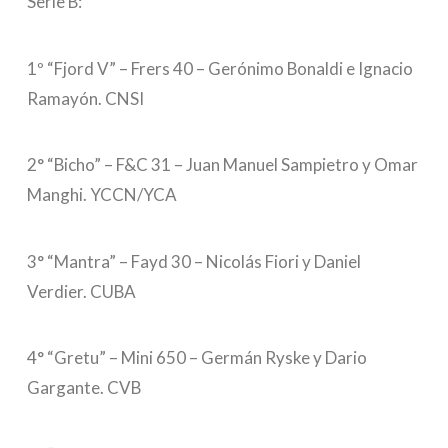
Serie B:
1º “Fjord V” – Frers 40 – Gerónimo Bonaldi e Ignacio
Ramayón. CNSI
2° “Bicho” – F&C 31 – Juan Manuel Sampietro y Omar
Manghi. YCCN/YCA
3° “Mantra” – Fayd 30 – Nicolás Fiori y Daniel
Verdier. CUBA
4° “Gretu” – Mini 650 – Germán Ryske y Dario
Gargante. CVB