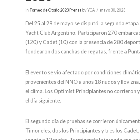
In
Torneo de Otoño 2023 Prensa
by YCA
mayo 30, 2023
Del 25 al 28 de mayo se disputó la segunda etapa
Yacht Club Argentino. Participaron 270 embarcaci
(120) y Cadet (10) con la presencia de 280 deport
fondearon dos canchas de regatas, frente a Pun
El evento se vio afectado por condiciones climáti
provenientes del NNO a unos 18 nudos y llovizna, 
el clima. Los Optimist Principiantes no corriero
el día siguiente.
El segundo día de pruebas se corrieron únicamente
Timoneles, dos los Principiantes y tres los Cadet
regata a 12 nudos. Terminando la jornada con un t