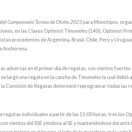
 del
Campeonato Torneo de Otoño 2023
para Monotipos, organ
ones, en las Clases Optimist Timoneles (140), Optimist Prin
istas procedentes de Argentina, Brasil, Chile, Perú y Uruguay
ta Anchorena.
cas adversas en el primer día de regatas, con vientos fuertes
se largó una regata en la cancha de Timoneles la cual debió 
n y la Comisión de Regatas determinó reprogramar todas las r
 regatas individuales a partir de las 11:00 horas, tres los O
, con vientos del SSE yéndose al SE y manteniéndose durante 
ercer tiempo en el lounge al lado de la guardería en la sede