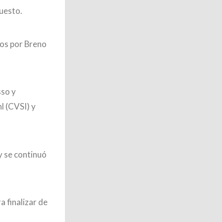
uesto.
dos por Breno
sso y
l (CVSI) y
y se continuó
a finalizar de