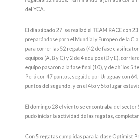
del YCA.
El día sábado 27, se realizó el TEAM RACE con 23 
preparándose para el Mundial y Europeo de la Clas
para correr las 52 regatas (42 de fase clasificatori
equipos (A, B y C) y 2 de 4 equipos (D y E), corr
equipo pasaron a la fase final (10), y de ahí lo
Perú con 47 puntos, seguido por Uruguay con 64, 
puntos del segundo, y en el 4to y 5to lugar estuv
El domingo 28 el viento se encontraba del sector 
pudo iniciar la actividad de las regatas, completa
Con 5 regatas cumplidas para la clase Optimist P