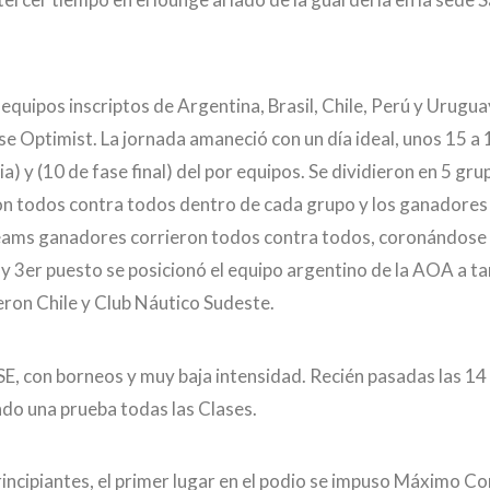
equipos inscriptos de Argentina, Brasil, Chile, Perú y Urugua
e Optimist. La jornada amaneció con un día ideal, unos 15 a 
a) y (10 de fase final) del por equipos. Se dividieron en 5 gru
ieron todos contra todos dentro de cada grupo y los ganadores
s 5 teams ganadores corrieron todos contra todos, coronándos
y 3er puesto se posicionó el equipo argentino de la AOA a ta
ieron Chile y Club Náutico Sudeste.
SE, con borneos y muy baja intensidad. Recién pasadas las 14
ndo una prueba todas las Clases.
rincipiantes, el primer lugar en el podio se impuso Máximo C