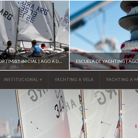
ESCUELA DE OPTIMIST INICIAL | AGO A DIC 2026
INSTITUCIONAL
YACHTING A VELA
YACHTING A 
YCA
YCA
SCUELA OPTIMIST
ESCUELA DE YACHT