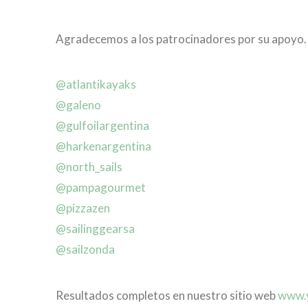
Agradecemos a los patrocinadores por su apoyo.
@atlantikayaks
@galeno
@gulfoilargentina
@harkenargentina
@north_sails
@pampagourmet
@pizzazen
@sailinggearsa
@sailzonda
Resultados completos en nuestro sitio web
www.y