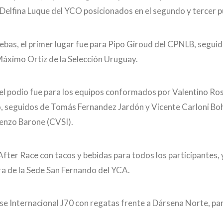
elfina Luque del YCO posicionados en el segundo y tercer p
ebas, el primer lugar fue para Pipo Giroud del CPNLB, segui
Máximo Ortiz de la Selección Uruguay.
 el podio fue para los equipos conformados por Valentino Ro
to, seguidos de Tomás Fernandez Jardón y Vicente Carloni Boh
renzo Barone (CVSI).
fter Race con tacos y bebidas para todos los participantes, 
ra de la Sede San Fernando del YCA.
lase Internacional J70 con regatas frente a Dársena Norte, par