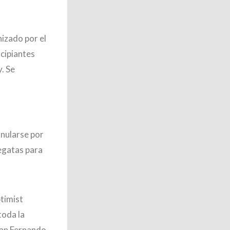
izado por el
cipiantes
. Se
anularse por
egatas para
ptimist
toda la
 San Fernando