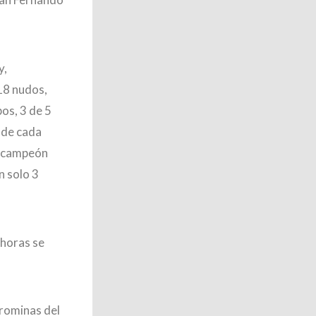
y,
18 nudos,
pos, 3 de 5
 de cada
e campeón
n solo 3
 horas se
orominas del