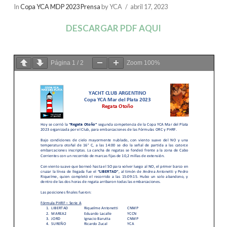
In
Copa YCA MDP 2023 Prensa
by YCA
abril 17, 2023
DESCARGAR PDF AQUI
Página
1
/
2
Zoom
100%