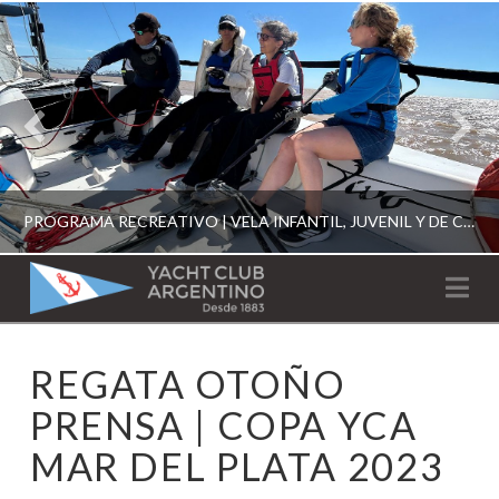
PROGRAMA RECREATIVO | VELA INFANTIL, JUVENIL Y DE CRUCERO 2026
YACHT
Na
CLUB
YCA
REGATA OTOÑO
ESCUELA RECREATIVA 2026
ARGENTINO
PRENSA | COPA YCA
MAR DEL PLATA 2023