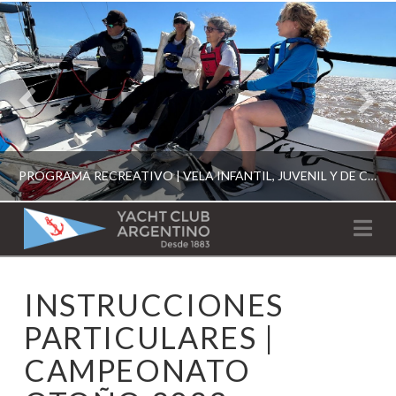
PROGRAMA RECREATIVO | VELA INFANTIL, JUVENIL Y DE CRUCERO 2026
YACHT
Na
CLUB
YCA
INSTRUCCIONES
ESCUELA RECREATIVA 2026
ARGENTINO
PARTICULARES |
CAMPEONATO