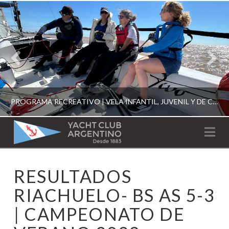
PROGRAMA RECREATIVO | VELA INFANTIL, JUVENIL Y DE CRUCERO 2026
YACHT
Na
CLUB
YCA
RESULTADOS
ESCUELA RECREATIVA 2026
ARGENTINO
RIACHUELO- BS AS 5-3
| CAMPEONATO DE