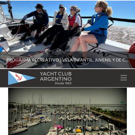
PROGRAMA RECREATIVO | VELA INFANTIL, JUVENIL Y DE CRUCERO 2026
YACHT
Na
CLUB
YCA
ESCUELA RECREATIVA 2026
ARGENTINO