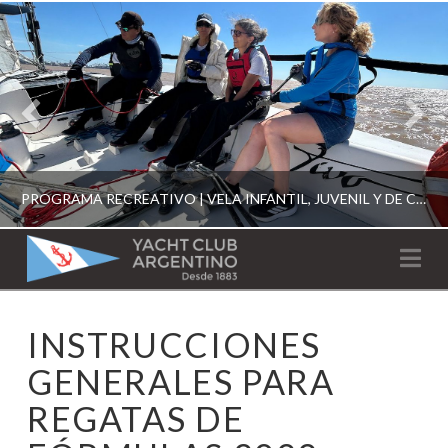
PROGRAMA RECREATIVO | VELA INFANTIL, JUVENIL Y DE CRUCERO 2026
YACHT
Na
CLUB
YCA
INSTRUCCIONES
ESCUELA RECREATIVA 2026
ARGENTINO
GENERALES PARA
REGATAS DE