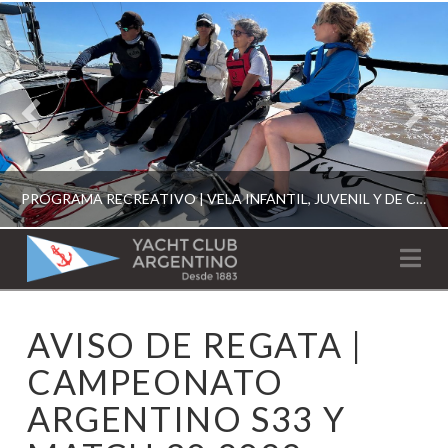
PROGRAMA RECREATIVO | VELA INFANTIL, JUVENIL Y DE CRUCERO 2026
YACHT
Na
CLUB
YCA
AVISO DE REGATA |
ESCUELA RECREATIVA 2026
ARGENTINO
CAMPEONATO
ARGENTINO S33 Y