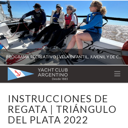
PROGRAMA RECREATIVO | VELA INFANTIL, JUVENIL Y DE CRUCERO 2026
YACHT
Na
CLUB
YCA
INSTRUCCIONES DE
ESCUELA RECREATIVA 2026
ARGENTINO
REGATA | TRIÁNGULO
DEL PLATA 2022