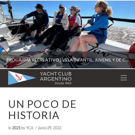
PROGRAMA RECREATIVO | VELA INFANTIL, JUVENIL Y DE CRUCERO 2026
YACHT
Na
CLUB
YCA
UN POCO DE
ESCUELA RECREATIVA 2026
ARGENTINO
HISTORIA
In
2021
by YCA
junio 29, 2022