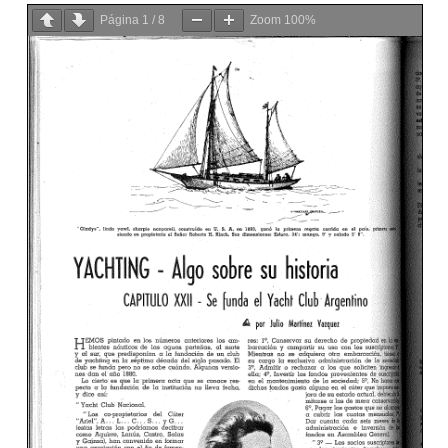
Página
1
/
8
Zoom
100%