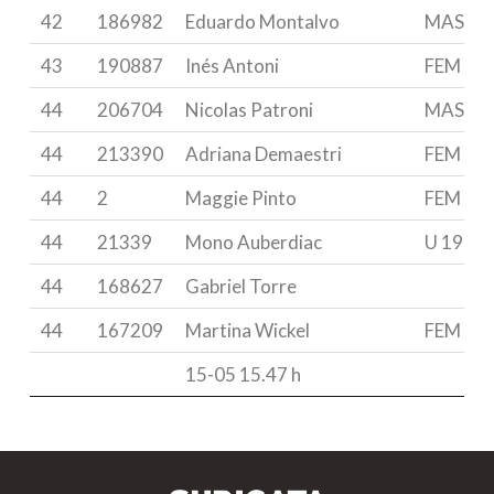
42
186982
Eduardo Montalvo
MASTE
43
190887
Inés Antoni
FEM & U
44
206704
Nicolas Patroni
MASTE
44
213390
Adriana Demaestri
FEM & 
44
2
Maggie Pinto
FEM & U
44
21339
Mono Auberdiac
U 19
44
168627
Gabriel Torre
44
167209
Martina Wickel
FEM & U
15-05 15.47 h