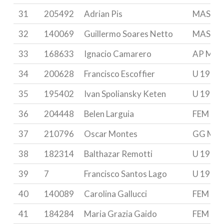
31
205492
Adrian Pis
MASTE
32
140069
Guillermo Soares Netto
MASTE
33
168633
Ignacio Camarero
AP MAS
34
200628
Francisco Escoffier
U 19
35
195402
Ivan Spoliansky Keten
U 19
36
204448
Belen Larguia
FEM & 
37
210796
Oscar Montes
GG MA
38
182314
Balthazar Remotti
U 19
39
7
Francisco Santos Lago
U 19
40
140089
Carolina Gallucci
FEM & 
41
184284
Maria Grazia Gaido
FEM