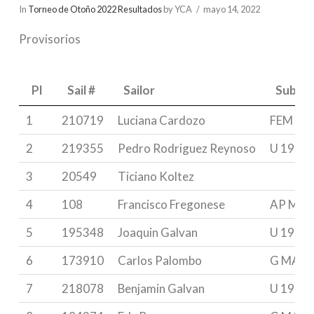
In
Torneo de Otoño 2022 Resultados
by YCA
mayo 14, 2022
Provisorios
Pl
Sail #
Sailor
Subgr
Pl
Sail #
Sailor
Subgr
1
210719
Luciana Cardozo
FEM
2
219355
Pedro Rodriguez Reynoso
U 19
3
20549
Ticiano Koltez
4
108
Francisco Fregonese
AP MAS
5
195348
Joaquin Galvan
U 19
6
173910
Carlos Palombo
G MAST
7
218078
Benjamin Galvan
U 19