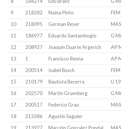
8
184274
Edu Branz
G MAST
9
218282
Naina Pinto
FEM & U
10
218095
German Reser
MASTE
11
186977
Eduardo Santambogio
G MAST
12
208927
Joaquín Duarte Argerich
AP MAS
13
1
Francisco Renna
AP MAS
14
200514
Isabel Busch
FEM & U
15
210179
Bautista Becerra
U 19
16
202570
Martin Gruenberg
G MAST
17
200517
Federico Grau
MASTE
18
213386
Agustín Saguier
19
213977
Marcelo Gonzalez Pondal
MASTE