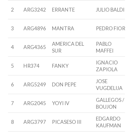
2
ARG3242
ERRANTE
JULIO BALDI
3
ARG4896
MANTRA
PEDRO FIORI
AMERICA DEL
PABLO
4
ARG4365
SUR
MAFFEI
IGNACIO
5
HR374
FANKY
ZAPIOLA
JOSE
6
ARG5249
DON PEPE
VUGDELIJA
GALLEGOS /
7
ARG2045
YOYI IV
BOUJON
EDGARDO
8
ARG3797
PICASESO III
KAUFMAN