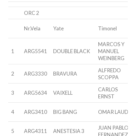
ORC 2
Nr.Vela
Yate
Timonel
MARCOS Y
1
ARG5541
DOUBLE BLACK
MANUEL
WEINBERG
ALFREDO
2
ARG3330
BRAVURA
SCOPPA
CARLOS
3
ARG5634
VAIXELL
ERNST
4
ARG3410
BIG BANG
OMAR LAUDA
JUAN PABLO
5
ARG4311
ANESTESIA 3
FERNANDEZ