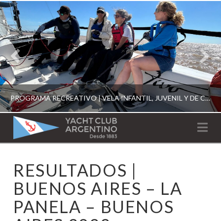
PROGRAMA RECREATIVO | VELA INFANTIL, JUVENIL Y DE CRUCERO 2026
YACHT
Na
CLUB
YCA
RESULTADOS |
ESCUELA RECREATIVA 2026
ARGENTINO
BUENOS AIRES – LA
PANELA – BUENOS