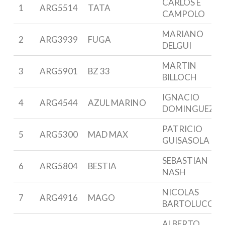
CARLOS E
1
ARG5514
TATA
CAMPOLO
MARIANO
2
ARG3939
FUGA
DELGUI
MARTIN
3
ARG5901
BZ 33
BILLOCH
IGNACIO
4
ARG4544
AZUL MARINO
DOMINGUEZ
PATRICIO
5
ARG5300
MAD MAX
GUISASOLA
SEBASTIAN
6
ARG5804
BESTIA
NASH
NICOLAS
7
ARG4916
MAGO
BARTOLUCCI
ALBERTO