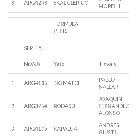
8
ARG4248
SKAL CLERICO
MORELLI
FORMULA
P.H.R.F.
SERIE A
Nr.Vela
Yate
Timonel
PABLO
1
ARG4185
BIG MATCH
NALLAR
JOAQUIN
2
ARG3754
RODAS 3
FERNANDEZ
ALONSO
ANDRES
3
ARG4105
KAPALUA
GIUSTI