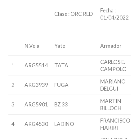
Fecha :
Clase : ORC RED
01/04/2022
N.Vela
Yate
Armador
CARLOS E.
1
ARG5514
TATA
CAMPOLO
MARIANO
2
ARG3939
FUGA
DELGUI
MARTIN
3
ARG5901
BZ 33
BILLOCH
FRANCISCO
4
ARG4530
LADINO
HARIRI