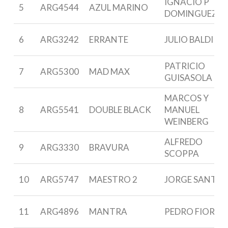
IGNACIO P
5
ARG4544
AZUL MARINO
DOMINGUEZ
6
ARG3242
ERRANTE
JULIO BALDI
PATRICIO
7
ARG5300
MAD MAX
GUISASOLA
MARCOS Y
8
ARG5541
DOUBLE BLACK
MANUEL
WEINBERG
ALFREDO
9
ARG3330
BRAVURA
SCOPPA
10
ARG5747
MAESTRO 2
JORGE SANTI
11
ARG4896
MANTRA
PEDRO FIORI