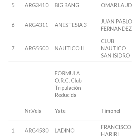
5
ARG3410
BIG BANG
OMAR LAUDA
JUAN PABLO
6
ARG4311
ANESTESIA 3
FERNANDEZ
CLUB
7
ARG5500
NAUTICO II
NAUTICO
SAN ISIDRO
FORMULA
O.R.C. Club
Tripulación
Reducida
Nr.Vela
Yate
Timonel
FRANCISCO
1
ARG4530
LADINO
HARIRI