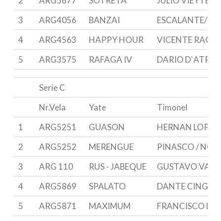
2
ARG5677
SOTRETA
JULIO VIEYTES
3
ARG4056
BANZAI
ESCALANTE/ZU
4
ARG4563
HAPPY HOUR
VICENTE RAGO
5
ARG3575
RAFAGA IV
DARIO D`ATRI
Serie C
Nr.Vela
Yate
Timonel
1
ARG5251
GUASON
HERNAN LOPEZ
2
ARG5252
MERENGUE
PINASCO / NO
3
ARG 110
RUS - JABEQUE
GUSTAVO VALL
4
ARG5869
SPALATO
DANTE CINGOL
5
ARG5871
MAXIMUM
FRANCISCO LIG