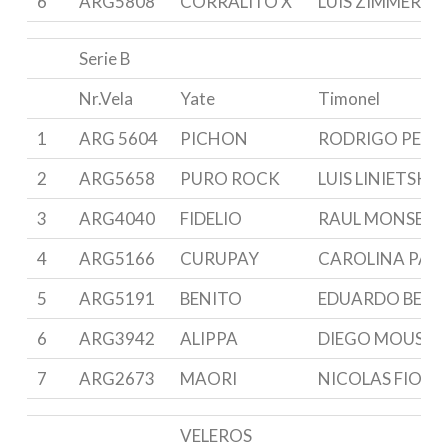
6
ARG5808
CORRALITO X
LUIS ZIMMERM
Serie B
Nr.Vela
Yate
Timonel
1
ARG 5604
PICHON
RODRIGO PERE
2
ARG5658
PURO ROCK
LUIS LINIETSKY
3
ARG4040
FIDELIO
RAUL MONSEG
4
ARG5166
CURUPAY
CAROLINA PAR
5
ARG5191
BENITO
EDUARDO BER
6
ARG3942
ALIPPA
DIEGO MOUSALL
7
ARG2673
MAORI
NICOLAS FIORI
VELEROS