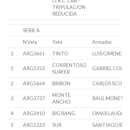
O.R.C. Club -
TRIPULACION
REDUCIDA
SERIE A
N.Vela
Yate
Armador
1
ARG3661
TINTO
LUIS GIMENEZ
CORRENTOSO
1
ARG5353
GABRIEL COUSI
SURFER
2
ARG5664
BRIBON
CARLOS SCORT
MONTE
3
ARG3737
RAUL MONETA
ANCHO
4
ARG3410
BIG BANG
OMAR LAUDA
5
ARG1323
SUR
SANTIAGO BRA