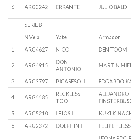
6
ARG3242
ERRANTE
JULIO BALDI
SERIE B
N.Vela
Yate
Armador
1
ARG4627
NICO
DEN TOOM - R
DON
2
ARG4915
MARTIN MIERES
ANTONIO
3
ARG3797
PICASESO III
EDGARDO KAU
RECKLESS
ALEJANDRO
4
ARG4485
TOO
FINSTERBUSCH
5
ARG5210
LEJOS II
KUKI KINACH
6
ARG2372
DOLPHIN II
FELIPE FLIESS
LEONARDO PER