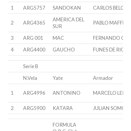
1
ARG5757
SANDOKAN
CARLOS BELCH
AMERICA DEL
2
ARG4365
PABLO MAFFEI
SUR
3
ARG 001
MAC
FERNANDO CHA
4
ARG4400
GAUCHO
FUNES DE RIOJA
Serie B
N.Vela
Yate
Armador
1
ARG4996
ANTONINO
MARCELO LEITE
2
ARG5900
KATARA
JULIAN SOMODI
FORMULA