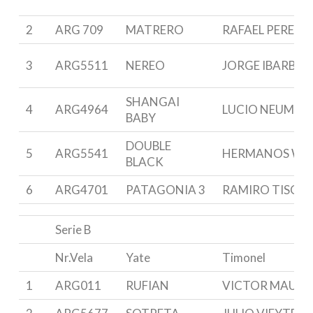
2
ARG 709
MATRERO
RAFAEL PEREIR
3
ARG5511
NEREO
JORGE IBARBO
SHANGAI
4
ARG4964
LUCIO NEUMAN
BABY
DOUBLE
5
ARG5541
HERMANOS WE
BLACK
6
ARG4701
PATAGONIA 3
RAMIRO TISCO
Serie B
Nr.Vela
Yate
Timonel
1
ARG011
RUFIAN
VICTOR MAUR