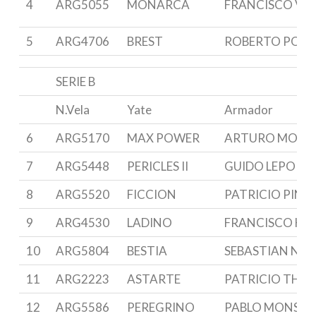
4
ARG5055
MONARCA
FRANCISCO VE
5
ARG4706
BREST
ROBERTO PORT
SERIE B
N.Vela
Yate
Armador
6
ARG5170
MAX POWER
ARTURO MORG
7
ARG5448
PERICLES II
GUIDO LEPORI
8
ARG5520
FICCION
PATRICIO PINT
9
ARG4530
LADINO
FRANCISCO HAR
10
ARG5804
BESTIA
SEBASTIAN NA
11
ARG2223
ASTARTE
PATRICIO THO
12
ARG5586
PEREGRINO
PABLO MONSE