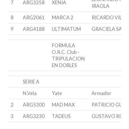
7
ARG3258
XENIA
IRAOLA
8
ARG2061
MARCA 2
RICARDO VILLA
9
ARG4188
ULTIMATUM
GRACIELA SABA
FORMULA
O.R.C. Club -
TRIPULACION
EN DOBLES
SERIE A
N.Vela
Yate
Armador
2
ARG5300
MAD MAX
PATRICIO GUIS
3
ARG3230
TADEUS
GUSTAVO RIZZI