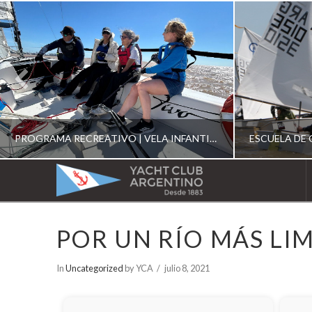
PROGRAMA RECREATIVO | VELA INFANTIL, JUVENIL Y DE CRUCERO 2026
YACHT
CLUB
YCA
POR UN RÍO MÁS LI
ESCUELA RECREATIVA 2026
E
ARGENTINO
In
Uncategorized
by YCA
julio 8, 2021