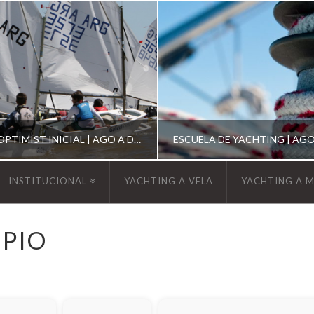
ESCUELA DE OPTIMIST INICIAL | AGO A DIC 2026
INSTITUCIONAL
YACHTING A VELA
YACHTING A 
YCA
YCA
MPIO
SCUELA OPTIMIST
ESCUELA DE YACHT