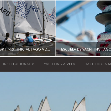
ESCUELA DE OPTIMIST INICIAL | AGO A DIC 2026
INSTITUCIONAL
YACHTING A VELA
YACHTING A 
YCA
YCA
SCUELA OPTIMIST
ESCUELA DE YACHT