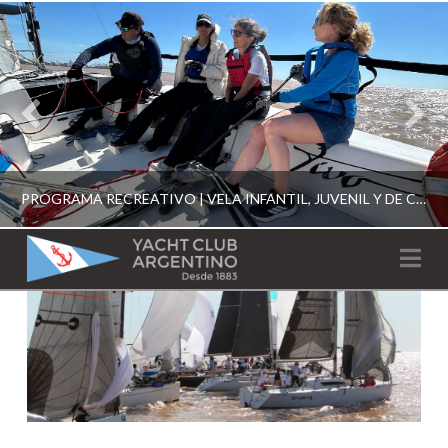
PROGRAMA RECREATIVO | VELA INFANTIL, JUVENIL Y DE CRUCERO 2026
YACHT
Na
CLUB
YCA
ESCUELA RECREATIVA 2026
ARGENTINO