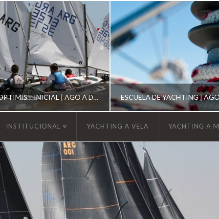
ESCUELA DE OPTIMIST INICIAL | AGO A DIC 2026
INSTITUCIONAL
YACHTING A VELA
YACHTING A 
YCA
YCA
SCUELA OPTIMIST
ESCUELA DE YACHT